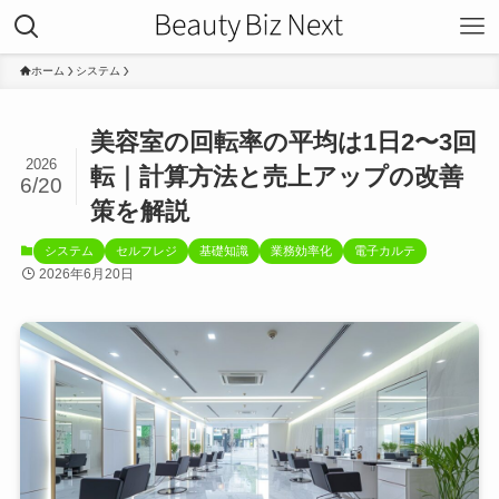
ホーム
システム
美容室の回転率の平均は1日2〜3回
2026
転｜計算方法と売上アップの改善
6/20
策を解説
システム
セルフレジ
基礎知識
業務効率化
電子カルテ
2026年6月20日