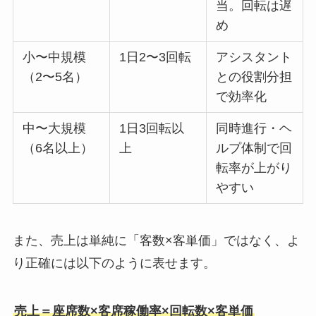
当。回転は遅
め
小〜中規模
1日2〜3回転
アシスタント
（2〜5名）
との役割分担
で効率化
中〜大規模
1日3回転以
同時進行・ヘ
（6名以上）
上
ルプ体制で回
転率が上がり
やすい
また、売上は単純に「客数×客単価」ではなく、よ
り正確には以下のように表せます。
売上＝座席数×客席稼働率×回転数×客単価